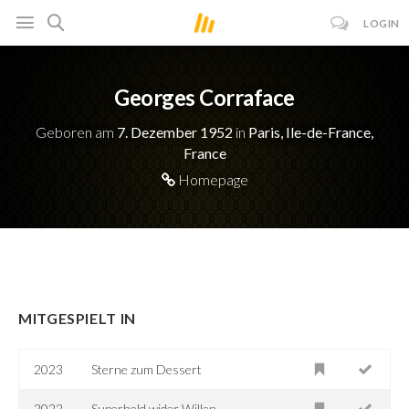
LOGIN
Georges Corraface
Geboren am
7. Dezember 1952
in
Paris, Ile-de-France,
France
Homepage
MITGESPIELT IN
2023
Sterne zum Dessert
2022
Superheld wider Willen