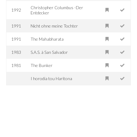
Christopher Columbus -Der
1992
Entdecker
1991
Nicht ohne meine Tochter
1991
The Mahabharata
1983
S.A.S. à San Salvador
1981
The Bunker
I horodia tou Haritona