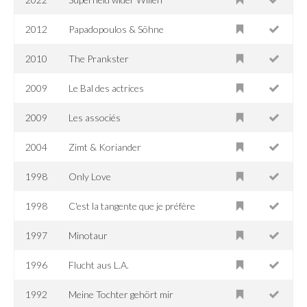
2012
Papadopoulos & Söhne
2010
The Prankster
2009
Le Bal des actrices
2009
Les associés
2004
Zimt & Koriander
1998
Only Love
1998
C'est la tangente que je préfère
1997
Minotaur
1996
Flucht aus L.A.
1992
Meine Tochter gehört mir