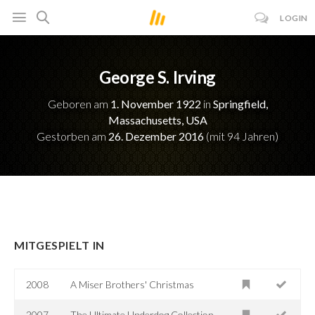
LOGIN
George S. Irving
Geboren am
1. November 1922
in
Springfield,
Massachusetts, USA
Gestorben am
26. Dezember 2016
(mit 94 Jahren)
MITGESPIELT IN
2008
A Miser Brothers' Christmas
2007
The Ultimate Underdog Collection