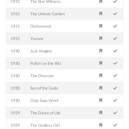
1931
The Star Witness
1931
The Unholy Garden
1931
Dishonored
1931
Yvonne
1930
Just Imagine
1930
Puttin' on the Ritz
1930
The Divorcee
1930
Son of the Gods
1930
Only Saps Work
1929
The Dance of Life
1929
The Godless Girl