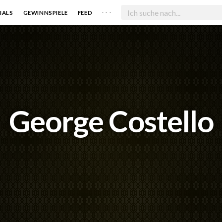
. . .
IALS
GEWINNSPIELE
FEED
George Costello