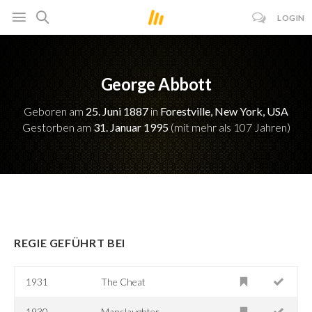
LOGIN
George Abbott
Geboren am
25. Juni 1887
in
Forestville, New York, USA
Gestorben am
31. Januar 1995
(mit mehr als 107 Jahren)
REGIE GEFÜHRT BEI
1931
The Cheat
1930
Manslaughter