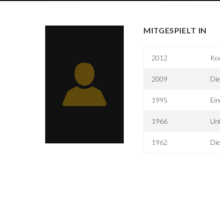
MITGESPIELT IN
2012
Koc
2009
Die
1995
Ein
1966
Unt
1962
Di