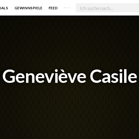
. . .
IALS
GEWINNSPIELE
FEED
Geneviève Casile