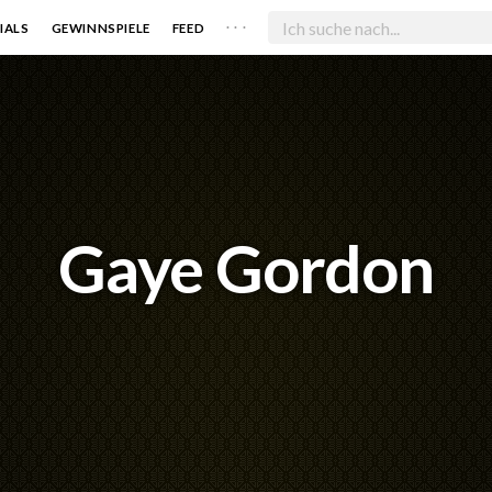
. . .
IALS
GEWINNSPIELE
FEED
Gaye Gordon