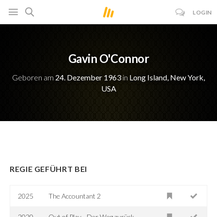
LOGIN
Gavin O'Connor
Geboren am
24. Dezember 1963
in
Long Island, New York,
USA
REGIE GEFÜHRT BEI
2025
The Accountant 2
2020
Out of Play - Der Weg zurück