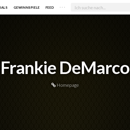
. . .
IALS
GEWINNSPIELE
FEED
Frankie DeMarco
Homepage