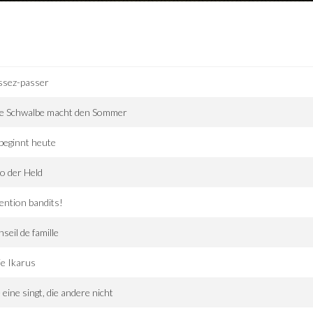
ssez-passer
ne Schwalbe macht den Sommer
beginnt heute
o der Held
ention bandits!
seil de famille
ie Ikarus
 eine singt, die andere nicht