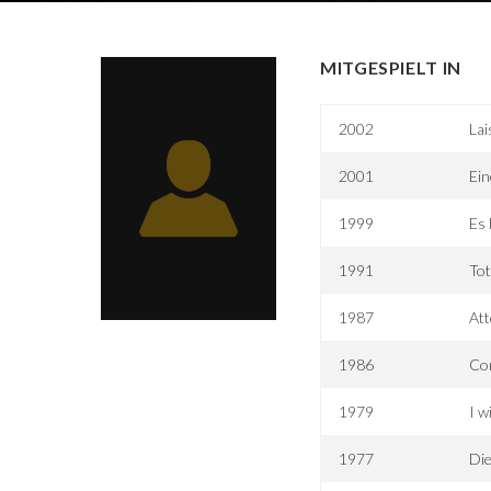
MITGESPIELT IN
2002
Lai
2001
Ei
1999
Es 
1991
Tot
1987
Att
1986
Con
1979
I w
1977
Die