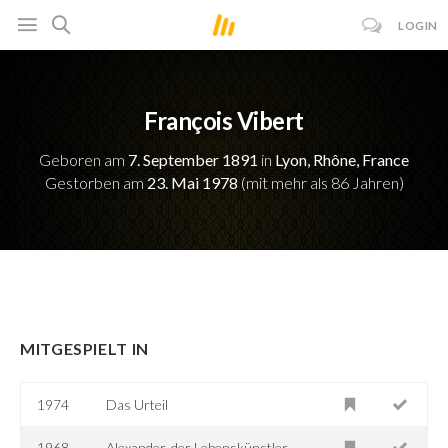
LOGIN
François Vibert
Geboren am
7. September 1891
in
Lyon, Rhône, France
Gestorben am
23. Mai 1978
(mit mehr als 86 Jahren)
MITGESPIELT IN
1974
Das Urteil
1968
Alexander, der Lebenskünstler