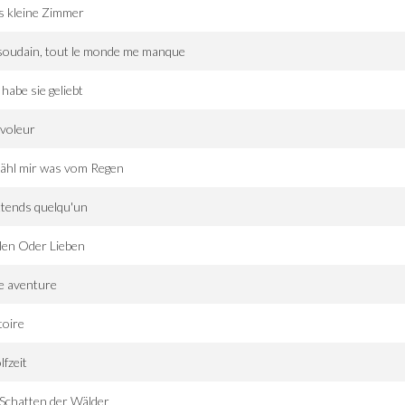
s kleine Zimmer
soudain, tout le monde me manque
 habe sie geliebt
voleur
ähl mir was vom Regen
ttends quelqu'un
len Oder Lieben
e aventure
toire
fzeit
Schatten der Wälder