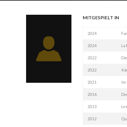
MITGESPIELT IN
2024
Far
2024
La
2022
Die
2022
Kä
2021
Im 
2016
Der
2013
Les
2012
Qu