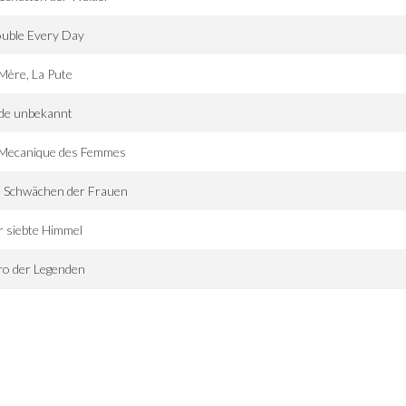
ouble Every Day
Mère, La Pute
de unbekannt
 Mecanique des Femmes
e Schwächen der Frauen
 siebte Himmel
ro der Legenden