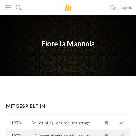
LOGIN
Fiorella Mannoia
MITGESPIELT IN
1973
Sei bounty killers per una strage
1973
...E il terzo giorno arrivò il corvo