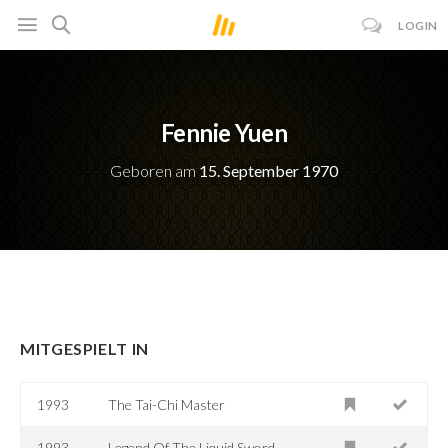
LOGIN
Fennie Yuen
Geboren am
15. September 1970
MITGESPIELT IN
1993
The Tai-Chi Master
1993
Legend Of The Liquid Sword