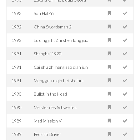
1993
Sou Hat-Yi
1992
China Swordsman 2
1992
Lu ding ji II: Zhi shen long jiao
1991
Shanghai 1920
1991
Cai shu zhi heng sao qian jun
1991
Meng gui ru qin hei she hui
1990
Bullet in the Head
1990
Meister des Schwertes
1989
Mad Mission V
1989
Pedicab Driver