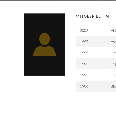
MITGESPIELT IN
2008
Aid
1997
As
1995
Ha
1993
Le 
1993
Lol
1986
Bla