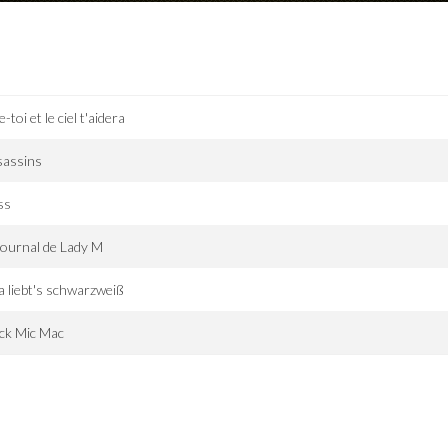
e-toi et le ciel t'aidera
sassins
ss
journal de Lady M
a liebt's schwarzweiß
ck Mic Mac