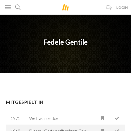
LOGIN
Fedele Gentile
MITGESPIELT IN
1971
Weihwasser Joe
1969
Django -Gott vergib seinem Colt