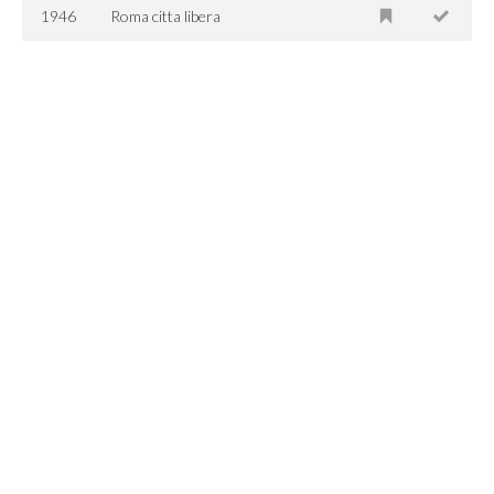
1946
Roma citta libera