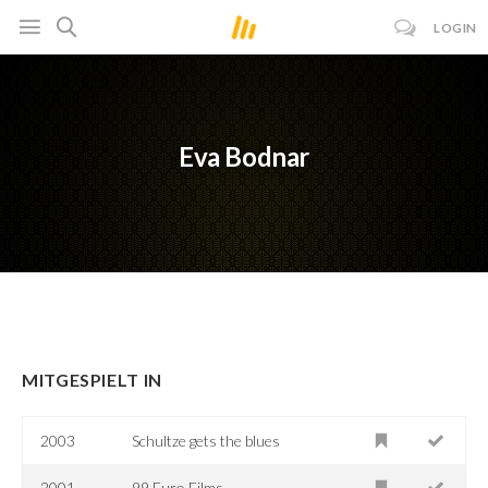
LOGIN
Eva Bodnar
MITGESPIELT IN
2003
Schultze gets the blues
2001
99 Euro Films