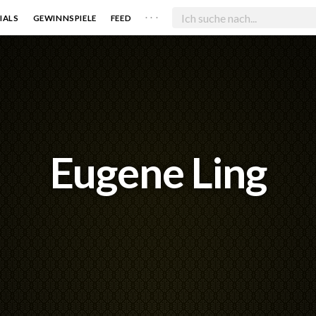
. . .
IALS
GEWINNSPIELE
FEED
Eugene Ling