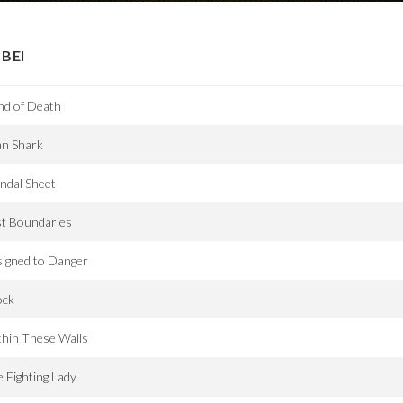
BEI
nd of Death
an Shark
ndal Sheet
st Boundaries
igned to Danger
ock
hin These Walls
 Fighting Lady