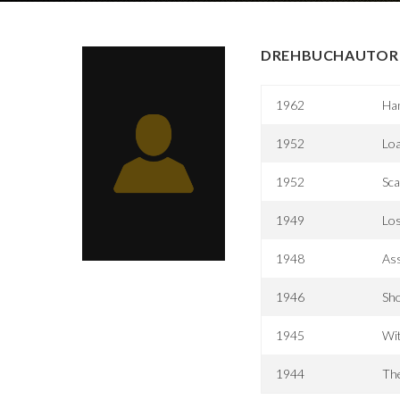
DREHBUCHAUTOR 
1962
Ha
1952
Lo
1952
Sca
1949
Lo
1948
Ass
1946
Sh
1945
Wit
1944
The