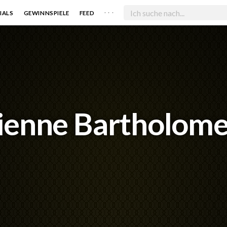
. . .
IALS
GEWINNSPIELE
FEED
ienne Bartholom