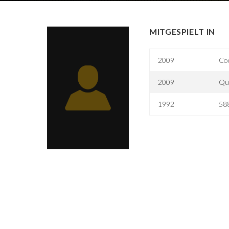
MITGESPIELT IN
2009
Coc
2009
Que
1992
588