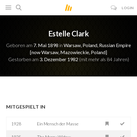
LOGIN
Estelle Clark
Geboren am
7. Mai 1898
in
Warsaw, Poland, Russian Empire
[now Warsaw, Mazowieckie, Poland]
Gestorben am
3. Dezember 1982
(mit mehr als 84 Jahren)
MITGESPIELT IN
1928
Ein Mensch der Masse
1925
The Merry Widow