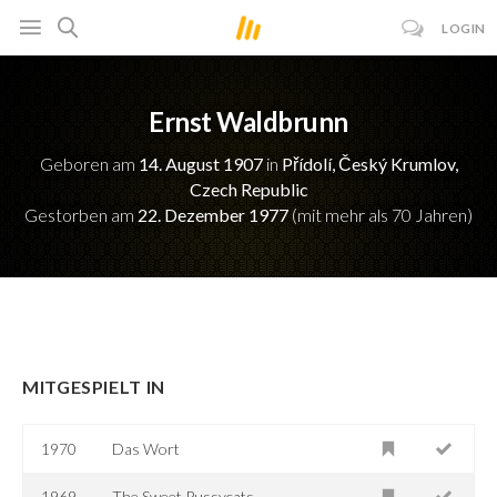
LOGIN
Ernst Waldbrunn
Geboren am
14. August 1907
in
Přídolí, Český Krumlov,
Czech Republic
Gestorben am
22. Dezember 1977
(mit mehr als 70 Jahren)
MITGESPIELT IN
1970
Das Wort
1969
The Sweet Pussycats