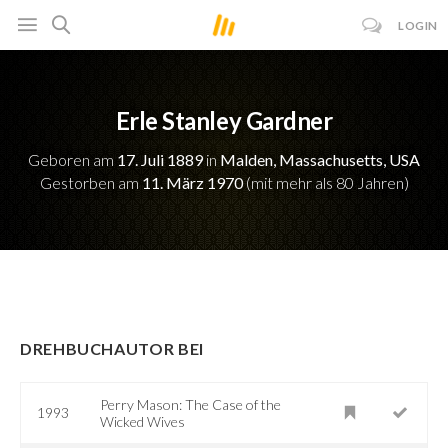
LOGIN
Erle Stanley Gardner
Geboren am
17. Juli 1889
in
Malden, Massachusetts, USA
Gestorben am
11. März 1970
(mit mehr als 80 Jahren)
DREHBUCHAUTOR BEI
Perry Mason: The Case of the
1993
Wicked Wives