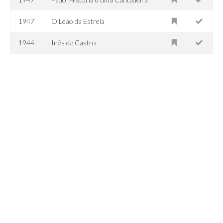
1947
O Leão da Estrela
1944
Inês de Castro