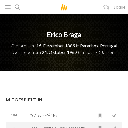
LOGIN
Erico Braga
Geboren am
16. Dezember 1889
in
Paranhos, Portugal
Gestorben am
24. Oktober 1962
(mit fast 73 Jahren)
MITGESPIELT IN
1954
O Costa d'África
1947
Fado, História d'uma Cantadeira