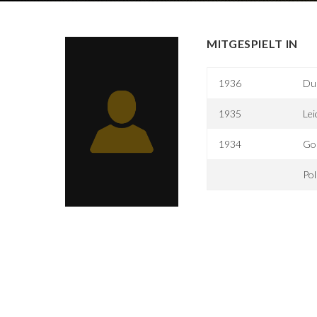
MITGESPIELT IN
1936
Du
1935
Lei
1934
Go
Pol