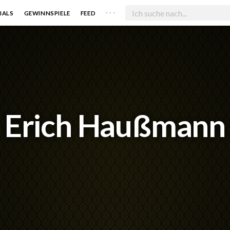
. . .
IALS
GEWINNSPIELE
FEED
Erich Haußmann