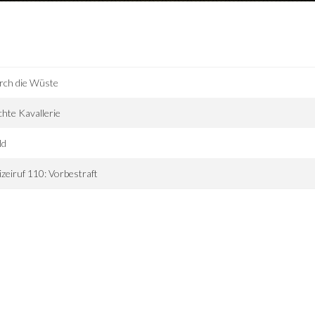
rch die Wüste
chte Kavallerie
ld
izeiruf 110: Vorbestraft