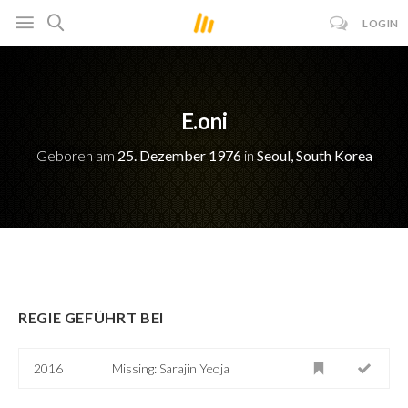
LOGIN
E.oni
Geboren am
25. Dezember 1976
in
Seoul, South Korea
REGIE GEFÜHRT BEI
2016
Missing: Sarajin Yeoja