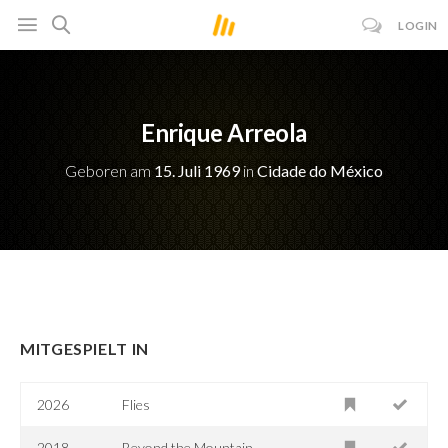
LOGIN
Enrique Arreola
Geboren am
15. Juli 1969
in
Cidade do México
MITGESPIELT IN
2026
Flies
2018
Beyond the Mountain