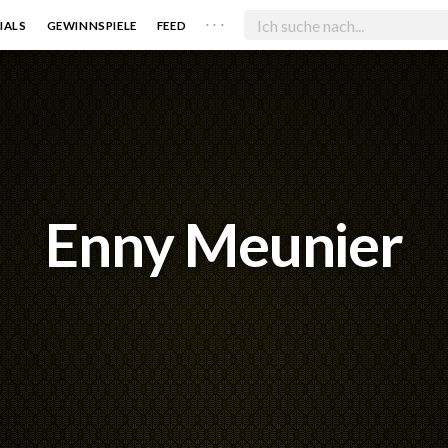
. . .
IALS
GEWINNSPIELE
FEED
Enny Meunier