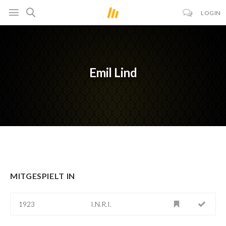
LOGIN
Emil Lind
MITGESPIELT IN
1923
I.N.R.I.