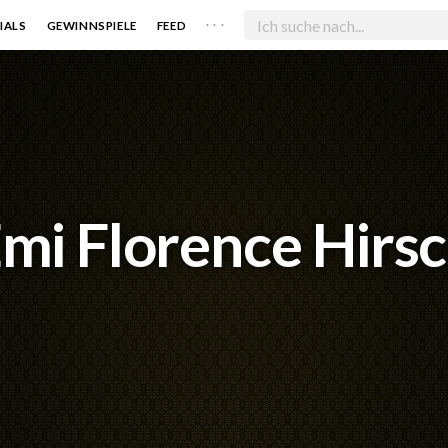
. . .
IALS
GEWINNSPIELE
FEED
mi Florence Hirs