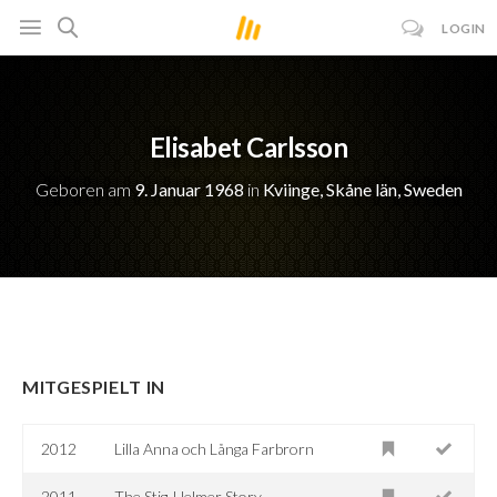
LOGIN
Elisabet Carlsson
Geboren am
9. Januar 1968
in
Kviinge, Skåne län, Sweden
MITGESPIELT IN
2012
Lilla Anna och Långa Farbrorn
2011
The Stig-Helmer Story