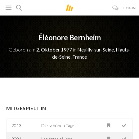
LOGIN
Éléonore Bernheim
Geboren am
2. Oktober 1977
in
Neuilly-sur-Seine, Hauts-
de-Seine, France
MITGESPIELT IN
2013
Die schönen Tage
2001
Les âmes câlines