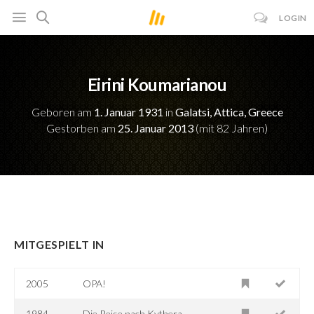
LOGIN
Eirini Koumarianou
Geboren am
1. Januar 1931
in
Galatsi, Attica, Greece
Gestorben am
25. Januar 2013
(mit 82 Jahren)
MITGESPIELT IN
2005
OPA!
1984
Die Reise nach Kythera