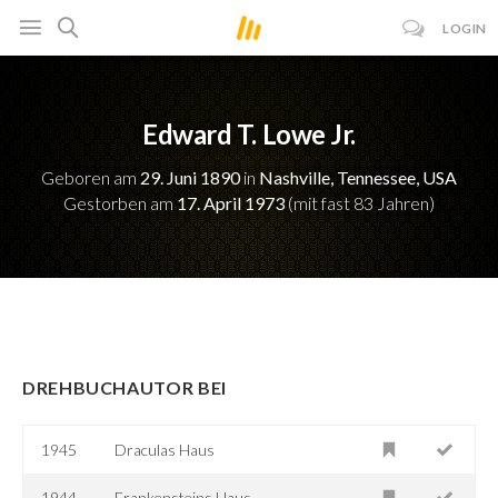
LOGIN
Edward T. Lowe Jr.
Geboren am
29. Juni 1890
in
Nashville, Tennessee, USA
Gestorben am
17. April 1973
(mit fast 83 Jahren)
DREHBUCHAUTOR BEI
1945
Draculas Haus
1944
Frankensteins Haus