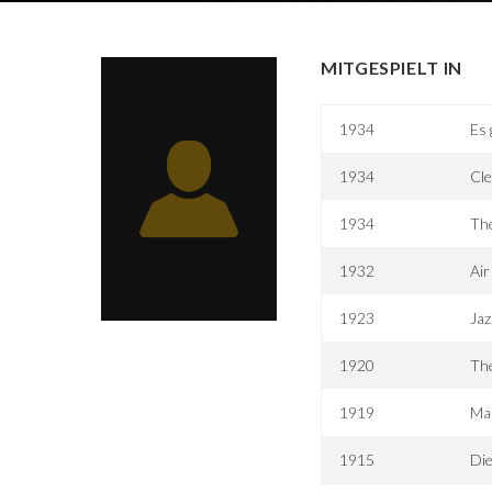
MITGESPIELT IN
1934
Es 
1934
Cl
1934
The
1932
Air
1923
Ja
1920
The
1919
Mal
1915
Die