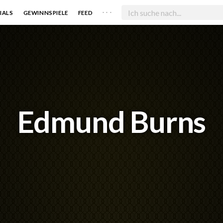
. . .
IALS
GEWINNSPIELE
FEED
Edmund Burns