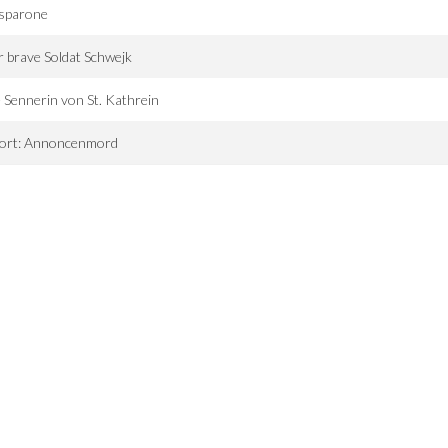
sparone
 brave Soldat Schwejk
 Sennerin von St. Kathrein
tort: Annoncenmord