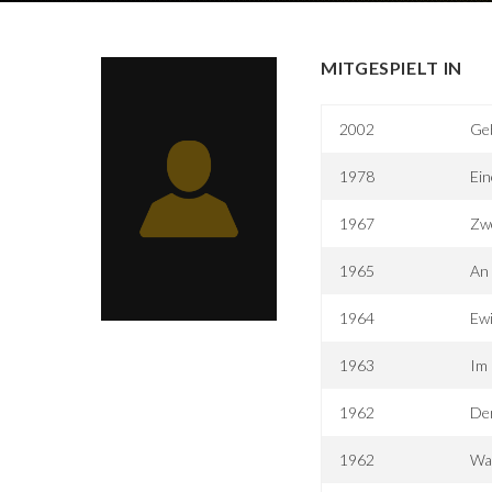
MITGESPIELT IN
2002
Geb
1978
Ein
1967
Zwe
1965
An 
1964
Ewi
1963
Im 
1962
De
1962
Wa