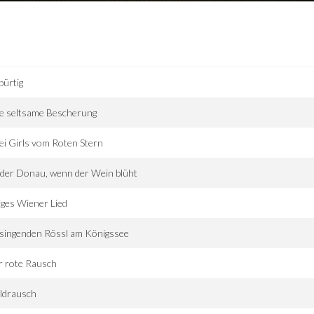
ürtig
e seltsame Bescherung
i Girls vom Roten Stern
der Donau, wenn der Wein blüht
ges Wiener Lied
singenden Rössl am Königssee
r rote Rausch
ldrausch