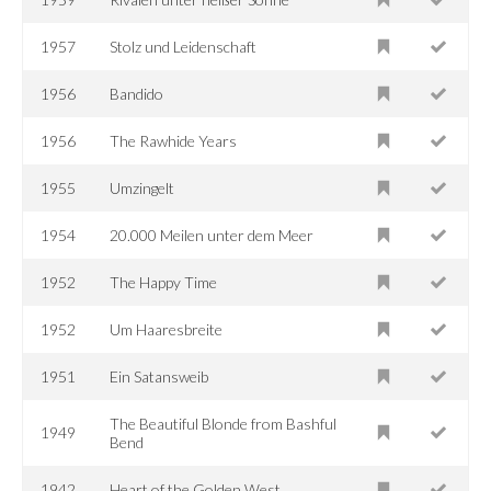
1957
Stolz und Leidenschaft
1956
Bandido
1956
The Rawhide Years
1955
Umzingelt
1954
20.000 Meilen unter dem Meer
1952
The Happy Time
1952
Um Haaresbreite
1951
Ein Satansweib
The Beautiful Blonde from Bashful
1949
Bend
1942
Heart of the Golden West