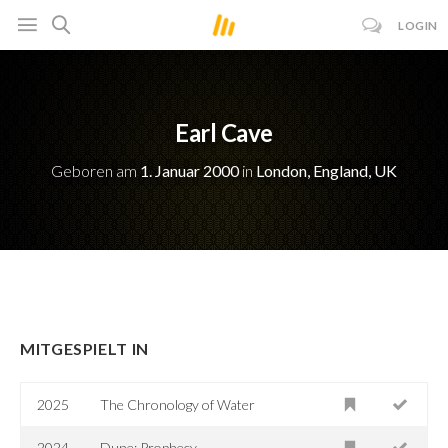
LOGIN
Earl Cave
Geboren am
1. Januar 2000
in
London, England, UK
MITGESPIELT IN
2025
The Chronology of Water
2024
Dune: Prophecy