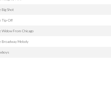
 Big Shot
 Tip-Off
e Widow From Chicago
e Broadway Melody
wboys