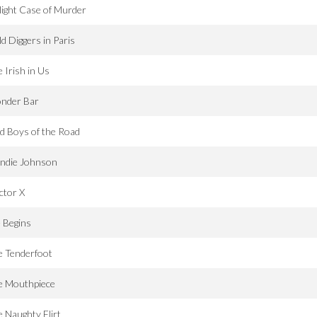
light Case of Murder
d Diggers in Paris
 Irish in Us
nder Bar
d Boys of the Road
ondie Johnson
ctor X
e Begins
e Tenderfoot
e Mouthpiece
 Naughty Flirt