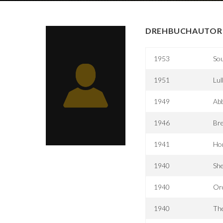
DREHBUCHAUTOR 
1953
So
1951
Lul
1949
Abb
1946
Bre
1941
Ho
1940
She
1940
Orc
1940
Th