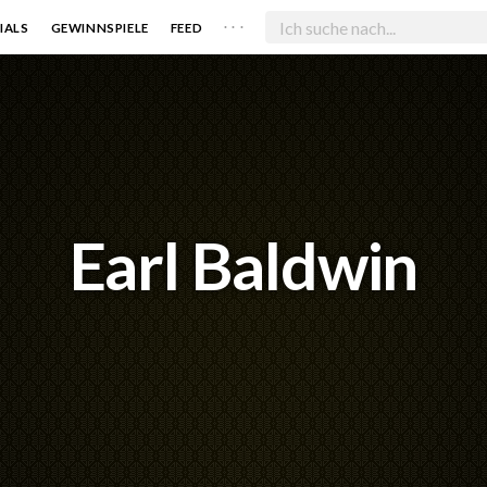
. . .
IALS
GEWINNSPIELE
FEED
Earl Baldwin