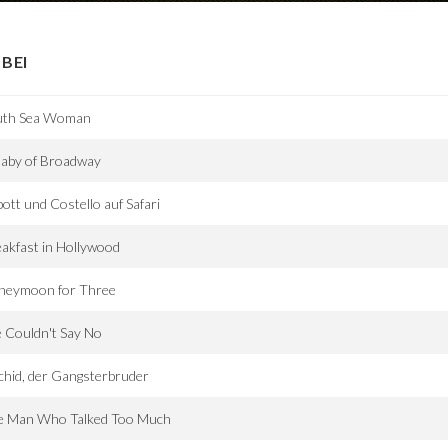
BEI
uth Sea Woman
laby of Broadway
ott und Costello auf Safari
akfast in Hollywood
neymoon for Three
 Couldn't Say No
hid, der Gangsterbruder
e Man Who Talked Too Much