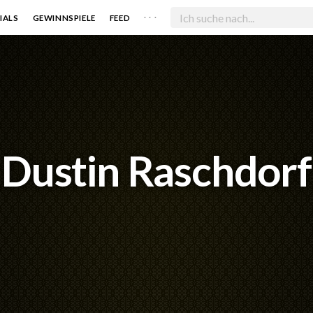
. . .
IALS
GEWINNSPIELE
FEED
Dustin Raschdorf