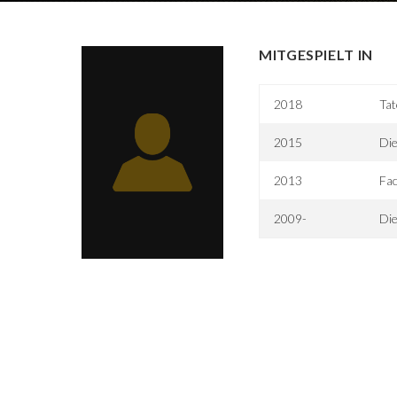
MITGESPIELT IN
2018
Tat
2015
Die
2013
Fac
2009-
Die