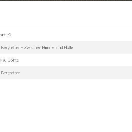
ort: KI
 Bergretter – Zwischen Himmel und Hölle
k ju Göhte
 Bergretter