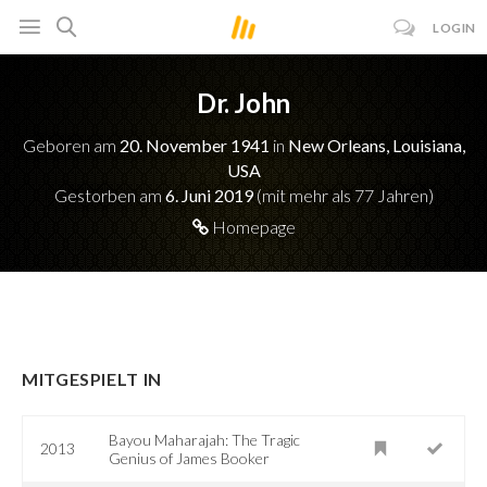
LOGIN
Dr. John
Geboren am
20. November 1941
in
New Orleans, Louisiana,
USA
Gestorben am
6. Juni 2019
(mit mehr als 77 Jahren)
Homepage
MITGESPIELT IN
Bayou Maharajah: The Tragic
2013
Genius of James Booker