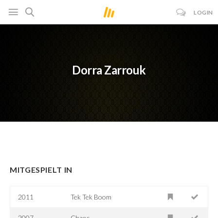
LOGIN
Dorra Zarrouk
MITGESPIELT IN
2011
Tek Tek Boom
2007
Chaos