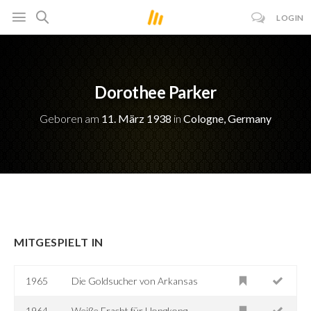
LOGIN
Dorothee Parker
Geboren am
11. März 1938
in
Cologne, Germany
MITGESPIELT IN
1965
Die Goldsucher von Arkansas
1964
Weiße Fracht für Hongkong