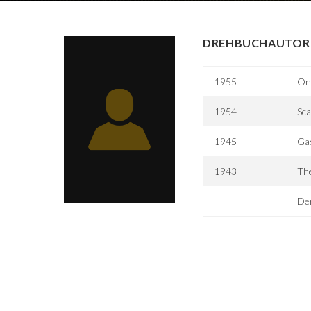
DREHBUCHAUTOR 
1955
On
1954
Sca
1945
Gas
1943
Th
De