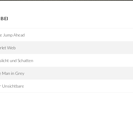
BEI
e Jump Ahead
rlet Web
licht und Schatten
e Man in Grey
r Unsichtbare