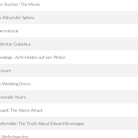
m Teacher: The Movie
 Rätsel der Sphinx
ernatural
tlestar Galactica
wdogs -Acht Helden auf vier Pfoten
essure
e Wedding Dress
sonally Yours
well: The Aliens Attack
efensible: The Truth About Edward Brannigan
 Stiefschwester