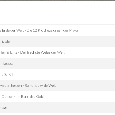
 Ende der Welt - Die 12 Prophezeiungen der Maya
ricade
ley & Ich 2 - Der frechste Welpe der Welt
on Legacy
t To Kill
westerherzen - Ramonas wilde Welt
r Dämon - Im Bann des Goblin
mage