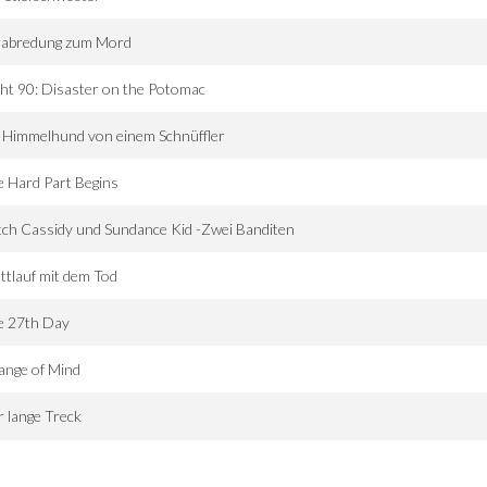
rabredung zum Mord
ght 90: Disaster on the Potomac
 Himmelhund von einem Schnüffler
 Hard Part Begins
ch Cassidy und Sundance Kid -Zwei Banditen
tlauf mit dem Tod
e 27th Day
ange of Mind
 lange Treck