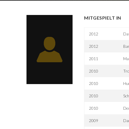
MITGESPIELT IN
2012
Das
2012
Bar
2011
Mar
2010
Tr
2010
Hun
2010
Sch
2010
De
2009
Da