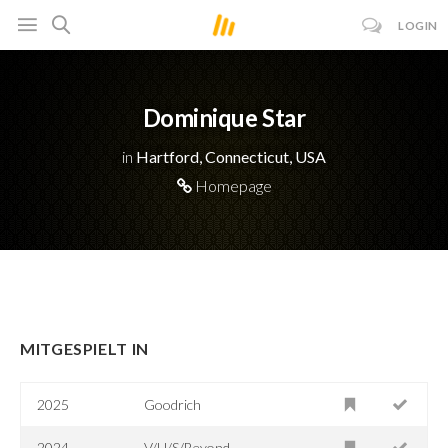
LOGIN
Dominique Star
in
Hartford, Connecticut, USA
Homepage
MITGESPIELT IN
2025
Goodrich
2024
V/H/S/Beyond