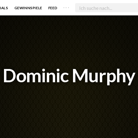
. . .
IALS
GEWINNSPIELE
FEED
Dominic Murphy