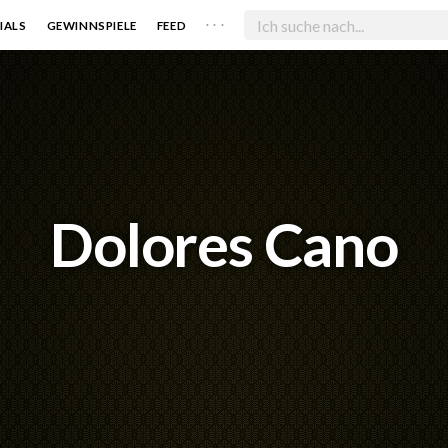
. . .
IALS
GEWINNSPIELE
FEED
Dolores Cano