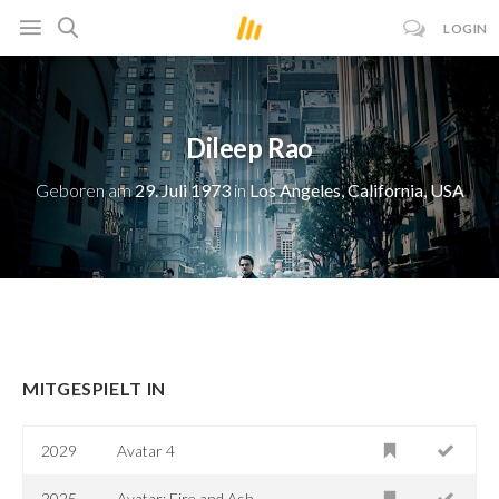
LOGIN
Dileep Rao
Geboren am
29. Juli 1973
in
Los Angeles, California, USA
MITGESPIELT IN
2029
Avatar 4
2025
Avatar: Fire and Ash