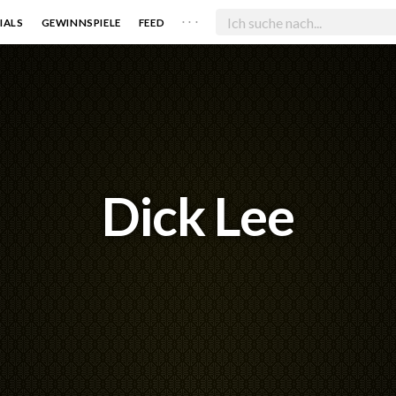
. . .
IALS
GEWINNSPIELE
FEED
Dick Lee