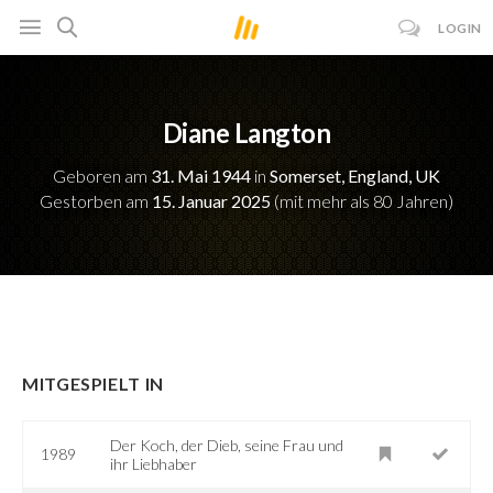
LOGIN
Diane Langton
Geboren am
31. Mai 1944
in
Somerset, England, UK
Gestorben am
15. Januar 2025
(mit mehr als 80 Jahren)
MITGESPIELT IN
Der Koch, der Dieb, seine Frau und
1989
ihr Liebhaber